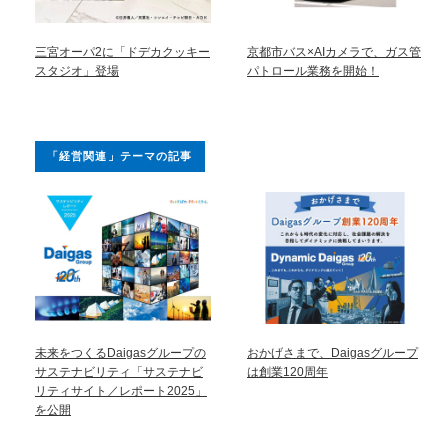
三宮オーパ2に「ドデカクッキー
京都市バス×AIカメラで、ガス管
スタジオ」登場
パトロール業務を開始！
「経営関連」テーマの記事
未来をつくるDaigasグループの
おかげさまで、Daigasグループ
サステナビリティ「サステナビ
は創業120周年
リティサイト／レポート2025」
を公開