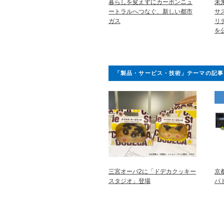
暮らしを変えずにカーボンニュ
未
ートラルへつなぐ、新しい都市
サ
ガス
リ
を
「製品・サービス・技術」テーマの記事
三宮オーパ2に「ドデカクッキー
京
スタジオ」登場
パ