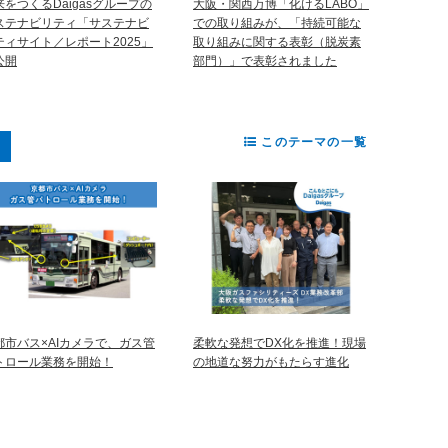
来をつくるDaigasグループの
大阪・関西万博「化けるLABO」
ステナビリティ「サステナビ
での取り組みが、「持続可能な
ティサイト／レポート2025」
取り組みに関する表彰（脱炭素
公開
部門）」で表彰されました
このテーマの一覧
都市バス×AIカメラで、ガス管
柔軟な発想でDX化を推進！現場
トロール業務を開始！
の地道な努力がもたらす進化