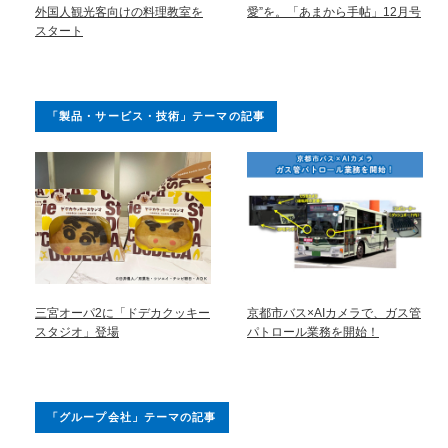
外国人観光客向けの料理教室を
愛”を。「あまから手帖」12月号
スタート
「製品・サービス・技術」テーマの記事
三宮オーパ2に「ドデカクッキー
京都市バス×AIカメラで、ガス管
スタジオ」登場
パトロール業務を開始！
「グループ会社」テーマの記事