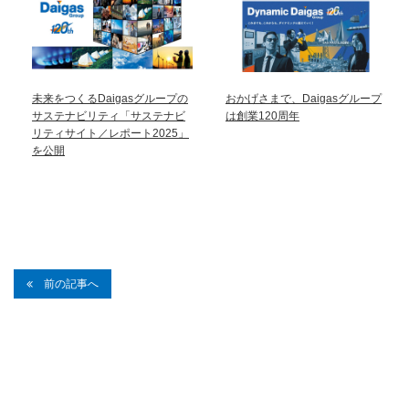
未来をつくるDaigasグループの
おかげさまで、Daigasグループ
サステナビリティ「サステナビ
は創業120周年
リティサイト／レポート2025」
を公開
前の記事へ