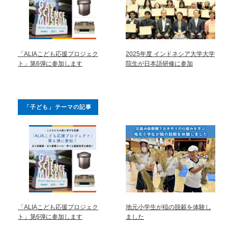
「ALIAこども応援プロジェク
2025年度 インドネシア大学大学
ト」第6弾に参加します
院生が日本語研修に参加
「子ども」テーマの記事
「ALIAこども応援プロジェク
地元小学生が稲の脱穀を体験し
ト」第6弾に参加します
ました