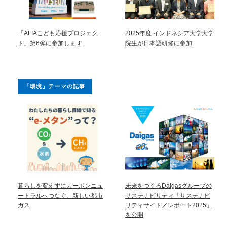
「ALIAこども応援プロジェク
2025年度 インドネシア大学大学
ト」第6弾に参加します
院生が日本語研修に参加
「環境」テーマの記事
暮らしを変えずにカーボンニュ
未来をつくるDaigasグループの
ートラルへつなぐ、新しい都市
サステナビリティ「サステナビ
ガス
リティサイト／レポート2025」
を公開