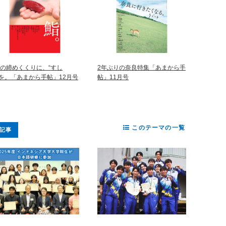
年の締めくくりに、“すし
2年ぶりの奈良特集「あまから手
”を。「あまから手帖」12月号
帖」11月号
このテーマの一覧
記事