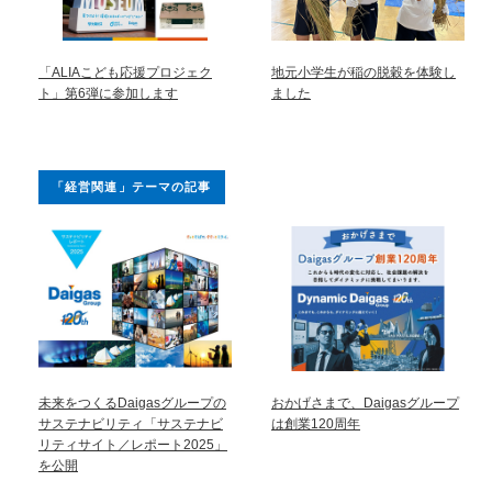
「ALIAこども応援プロジェク
地元小学生が稲の脱穀を体験し
ト」第6弾に参加します
ました
「経営関連」テーマの記事
未来をつくるDaigasグループの
おかげさまで、Daigasグループ
サステナビリティ「サステナビ
は創業120周年
リティサイト／レポート2025」
を公開