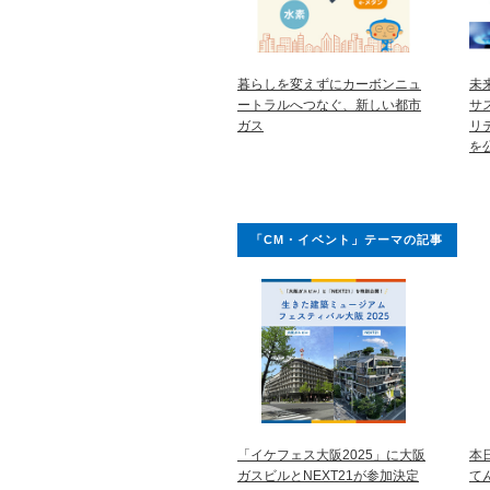
暮らしを変えずにカーボンニュ
未
ートラルへつなぐ、新しい都市
サ
ガス
リ
を
「CM・イベント」テーマの記事
「イケフェス大阪2025」に大阪
本
ガスビルとNEXT21が参加決定
て