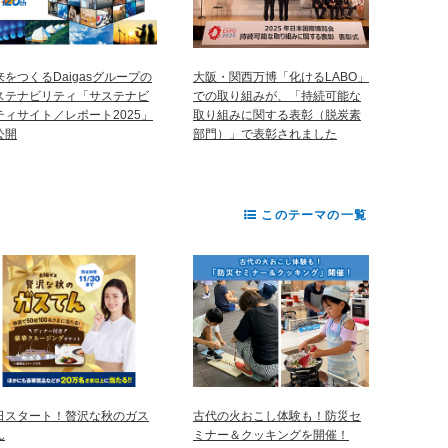
来をつくるDaigasグループの
大阪・関西万博「化けるLABO」
ステナビリティ「サステナビ
での取り組みが、「持続可能な
ティサイト／レポート2025」
取り組みに関する表彰（脱炭素
公開
部門）」で表彰されました
このテーマの一覧
日スタート！贅沢な秋のガス
古代の火おこし体験も！防災セ
ん
ミナー＆クッキングを開催！