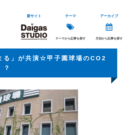
新サイト
テーマ
アーカイブ
テーマから記事を探す
月別から記事を探す
まる」が共演☆甲子園球場のCO2
！？