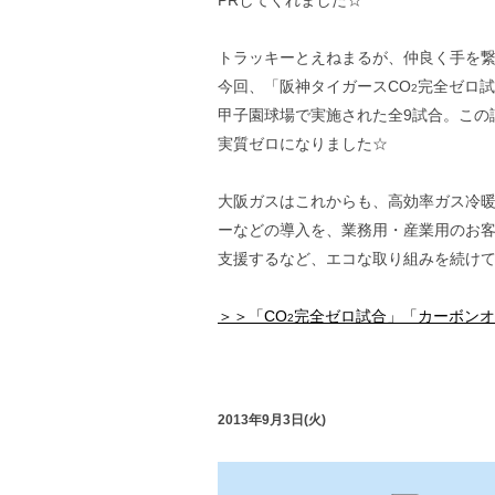
PRしてくれました☆
トラッキーとえねまるが、仲良く手を繋
今回、「阪神タイガースCO
完全ゼロ試
2
甲子園球場で実施された全9試合。この
実質ゼロになりました☆
大阪ガスはこれからも、高効率ガス冷
ーなどの導入を、業務用・産業用のお客
支援するなど、エコな取り組みを続け
＞＞「CO
完全ゼロ試合」「カーボンオ
2
2013年9月3日(火)