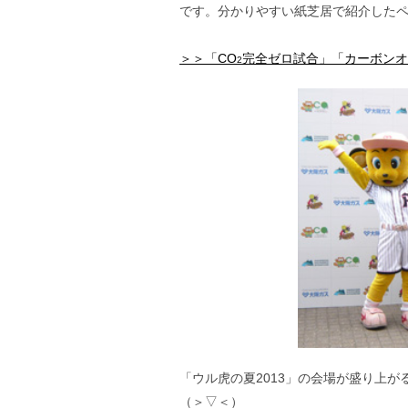
です。分かりやすい紙芝居で紹介した
＞＞「CO
完全ゼロ試合」「カーボンオ
2
「ウル虎の夏2013」の会場が盛り上
（＞▽＜）