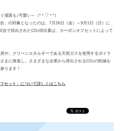
ぐ場面も♪可愛い～（*＾▽＾*）
合」の対象となったのは、7月26日（金）～9月1日（日）に
試合で排出されたCO
排出量は、カーボンオフセットによって
2
暖房や、クリーンエネルギーである天然ガスを使用するボイラ
さまに推進し、さまざまな企業から排出されるCO
の削減を
2
て参ります！
フセット」について詳しくはこちら