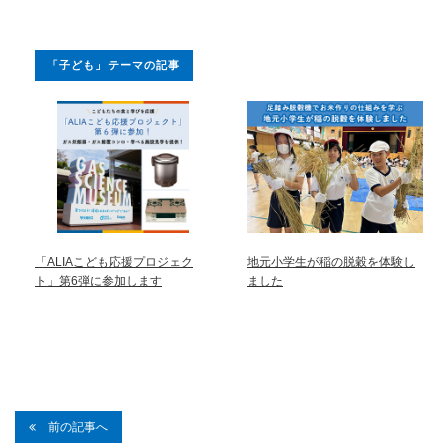
「子ども」テーマの記事
「ALIAこども応援プロジェク
地元小学生が稲の脱穀を体験し
ト」第6弾に参加します
ました
前の記事へ