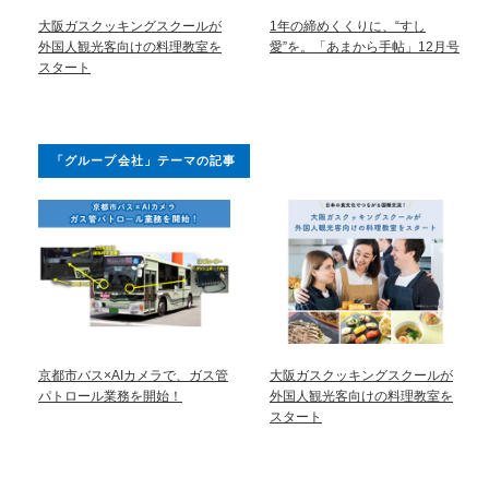
大阪ガスクッキングスクールが
1年の締めくくりに、“すし
外国人観光客向けの料理教室を
愛”を。「あまから手帖」12月号
スタート
「グループ会社」テーマの記事
京都市バス×AIカメラで、ガス管
大阪ガスクッキングスクールが
パトロール業務を開始！
外国人観光客向けの料理教室を
スタート