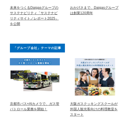
未来をつくるDaigasグループの
おかげさまで、Daigasグループ
サステナビリティ「サステナビ
は創業120周年
リティサイト／レポート2025」
を公開
「グループ会社」テーマの記事
京都市バス×AIカメラで、ガス管
大阪ガスクッキングスクールが
パトロール業務を開始！
外国人観光客向けの料理教室を
スタート