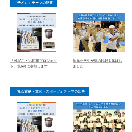
「子ども」テーマの記事
「ALIAこども応援プロジェク
地元小学生が稲の脱穀を体験し
ト」第6弾に参加します
ました
「社会貢献・文化・スポーツ」テーマの記事