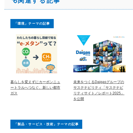
関連する記事
「環境」テーマの記事
暮らしを変えずにカーボンニュ
未来をつくるDaigasグループの
ートラルへつなぐ、新しい都市
サステナビリティ「サステナビ
ガス
リティサイト／レポート2025」
を公開
「製品・サービス・技術」テーマの記事