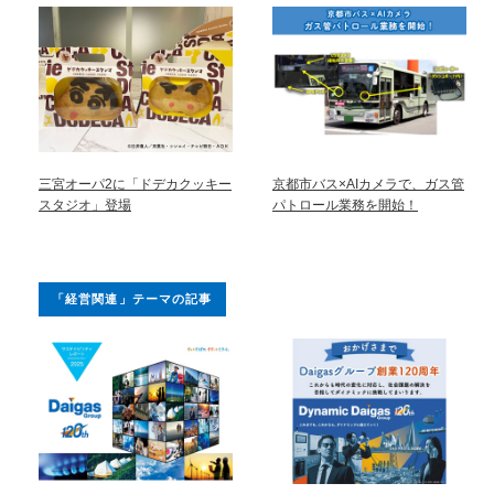
三宮オーパ2に「ドデカクッキー
京都市バス×AIカメラで、ガス管
スタジオ」登場
パトロール業務を開始！
「経営関連」テーマの記事