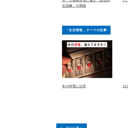
る！大規模災害に備え「総合防
だ
災訓練」を開催
「生活情報」テーマの記事
冬の停電に注意
1