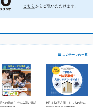
このテーマの一覧
防災への備え”、年に1回の確認
9月は 防災月間！もしもの時に