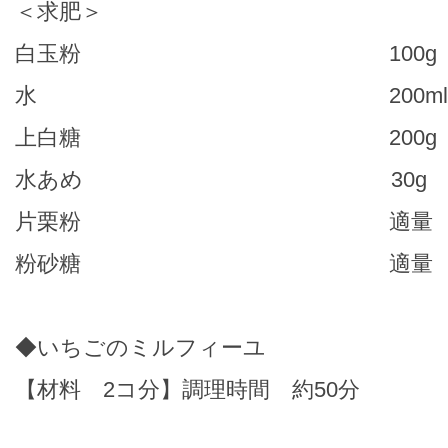
＜求肥＞
白玉粉 100g
水 200ml
上白糖 200g
水あめ 30g
片栗粉 適量
粉砂糖 適量
◆いちごのミルフィーユ
【材料 2コ分】調理時間 約50分