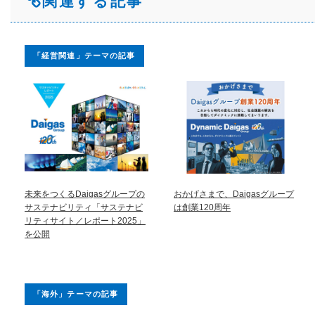
関連する記事
「経営関連」テーマの記事
未来をつくるDaigasグループの
おかげさまで、Daigasグループ
サステナビリティ「サステナビ
は創業120周年
リティサイト／レポート2025」
を公開
「海外」テーマの記事