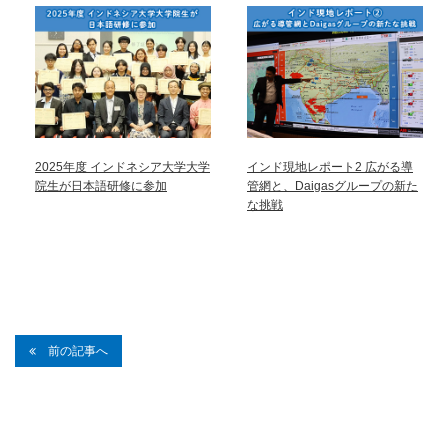
2025年度 インドネシア大学大学
インド現地レポート2 広がる導
院生が日本語研修に参加
管網と、Daigasグループの新た
な挑戦
前の記事へ