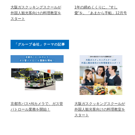
大阪ガスクッキングスクールが
1年の締めくくりに、“すし
外国人観光客向けの料理教室を
愛”を。「あまから手帖」12月号
スタート
「グループ会社」テーマの記事
京都市バス×AIカメラで、ガス管
大阪ガスクッキングスクールが
パトロール業務を開始！
外国人観光客向けの料理教室を
スタート