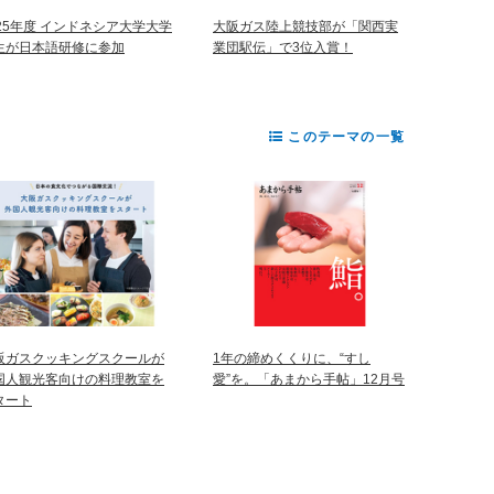
025年度 インドネシア大学大学
大阪ガス陸上競技部が「関西実
生が日本語研修に参加
業団駅伝」で3位入賞！
このテーマの一覧
阪ガスクッキングスクールが
1年の締めくくりに、“すし
国人観光客向けの料理教室を
愛”を。「あまから手帖」12月号
タート