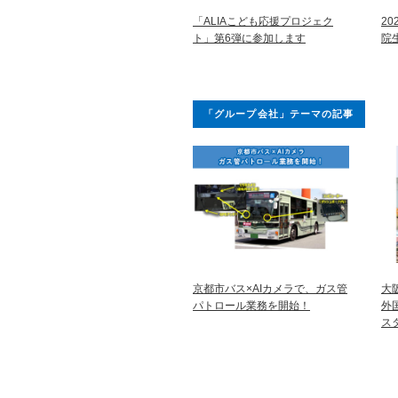
「ALIAこども応援プロジェク
2
ト」第6弾に参加します
院
「グループ会社」テーマの記事
京都市バス×AIカメラで、ガス管
大
パトロール業務を開始！
外
ス