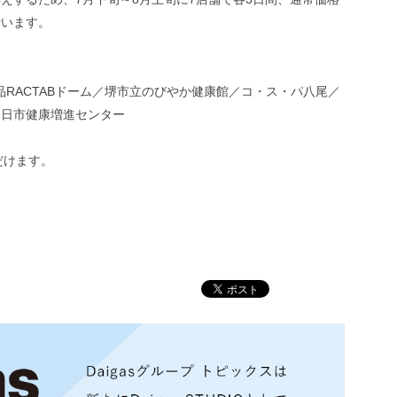
行います。
薬品RACTABドーム／堺市立のびやか健康館／コ・ス・パ八尾／
向日市健康増進センター
だけます。