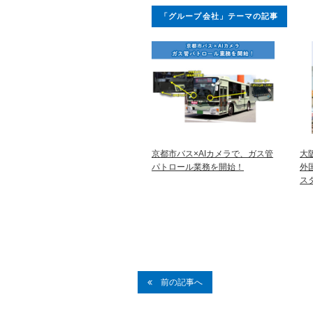
「グループ会社」テーマの記事
京都市バス×AIカメラで、ガス管
大
パトロール業務を開始！
外
ス
前の記事へ