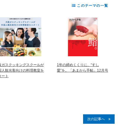
このテーマの一覧
阪ガスクッキングスクールが
1年の締めくくりに、“すし
国人観光客向けの料理教室を
愛”を。「あまから手帖」12月号
タート
次の記事へ