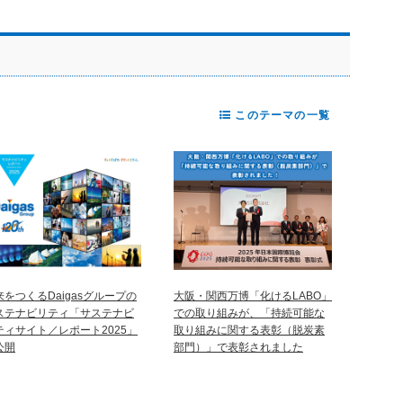
このテーマの一覧
来をつくるDaigasグループの
大阪・関西万博「化けるLABO」
ステナビリティ「サステナビ
での取り組みが、「持続可能な
ティサイト／レポート2025」
取り組みに関する表彰（脱炭素
公開
部門）」で表彰されました