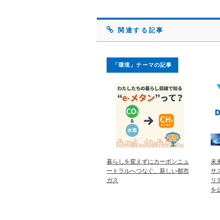
関連する記事
「環境」テーマの記事
暮らしを変えずにカーボンニュ
未
ートラルへつなぐ、新しい都市
サ
ガス
リ
を