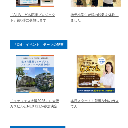
「ALIAこども応援プロジェク
地元小学生が稲の脱穀を体験し
ト」第6弾に参加します
ました
「CM・イベント」テーマの記事
「イケフェス大阪2025」に大阪
本日スタート！贅沢な秋のガス
ガスビルとNEXT21が参加決定
てん