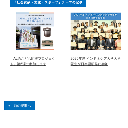
「社会貢献・文化・スポーツ」テーマの記事
「ALIAこども応援プロジェク
2025年度 インドネシア大学大学
ト」第6弾に参加します
院生が日本語研修に参加
前の記事へ