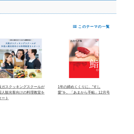
このテーマの一覧
阪ガスクッキングスクールが
1年の締めくくりに、“すし
国人観光客向けの料理教室を
愛”を。「あまから手帖」12月号
タート