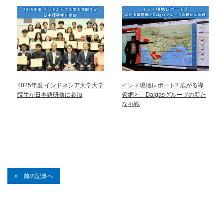
2025年度 インドネシア大学大学
インド現地レポート2 広がる導
院生が日本語研修に参加
管網と、Daigasグループの新た
な挑戦
前の記事へ