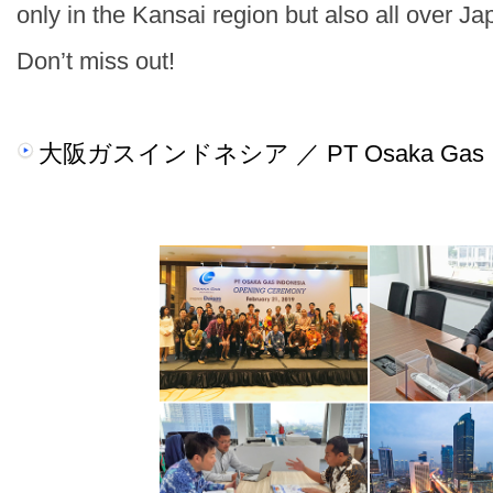
only in the Kansai region but also all over J
Don’t miss out!
大阪ガスインドネシア ／ PT Osaka Gas In