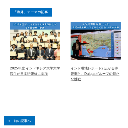
「海外」テーマの記事
2025年度 インドネシア大学大学
インド現地レポート2 広がる導
院生が日本語研修に参加
管網と、Daigasグループの新た
な挑戦
前の記事へ