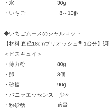
・水 30g
・いちご 8～10個
◆いちごムースのシャルロット
【材料 直径18cmブリオッシュ型1台分】調
＜ビスキュイ＞
・薄力粉 80g
・卵 3個
・砂糖 90g
・バニラエッセンス 少々
・粉砂糖 適量