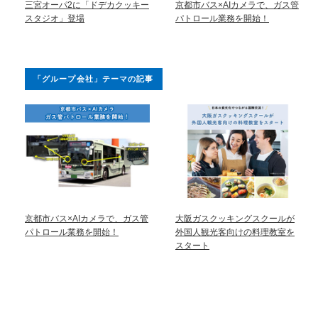
三宮オーパ2に「ドデカクッキー
京都市バス×AIカメラで、ガス管
スタジオ」登場
パトロール業務を開始！
「グループ会社」テーマの記事
京都市バス×AIカメラで、ガス管
大阪ガスクッキングスクールが
パトロール業務を開始！
外国人観光客向けの料理教室を
スタート