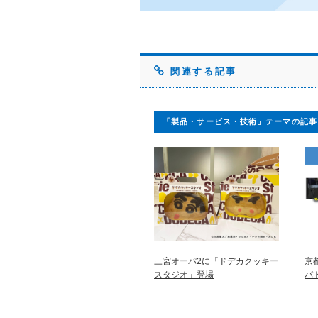
関連する記事
「製品・サービス・技術」テーマの記事
三宮オーパ2に「ドデカクッキー
京
スタジオ」登場
パ