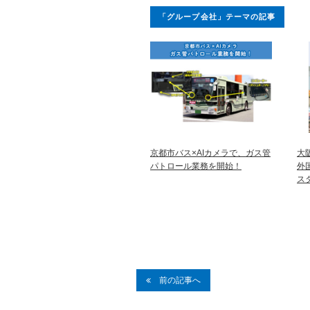
「グループ会社」テーマの記事
京都市バス×AIカメラで、ガス管
大
パトロール業務を開始！
外
ス
前の記事へ