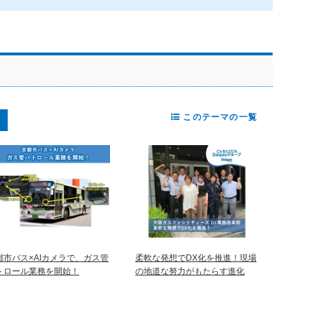
このテーマの一覧
都市バス×AIカメラで、ガス管
柔軟な発想でDX化を推進！現場
トロール業務を開始！
の地道な努力がもたらす進化