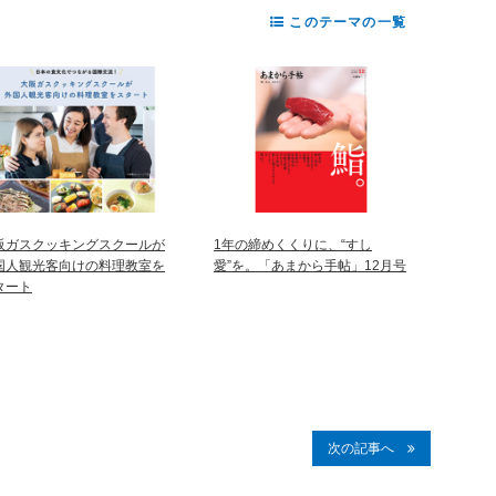
このテーマの一覧
阪ガスクッキングスクールが
1年の締めくくりに、“すし
国人観光客向けの料理教室を
愛”を。「あまから手帖」12月号
タート
次の記事へ