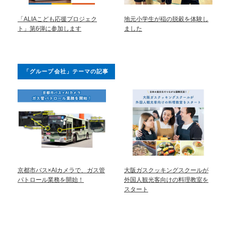
「ALIAこども応援プロジェク
地元小学生が稲の脱穀を体験し
ト」第6弾に参加します
ました
「グループ会社」テーマの記事
京都市バス×AIカメラで、ガス管
大阪ガスクッキングスクールが
パトロール業務を開始！
外国人観光客向けの料理教室を
スタート