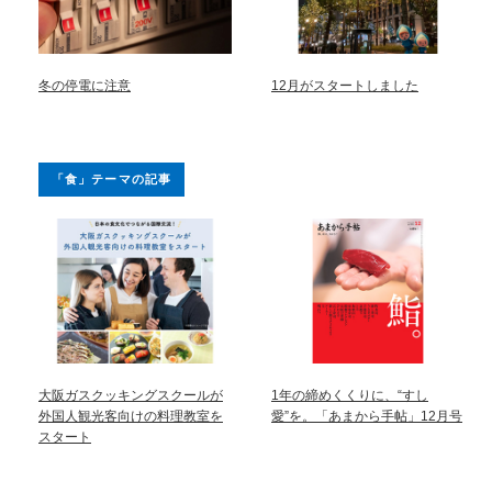
冬の停電に注意
12月がスタートしました
「食」テーマの記事
大阪ガスクッキングスクールが
1年の締めくくりに、“すし
外国人観光客向けの料理教室を
愛”を。「あまから手帖」12月号
スタート