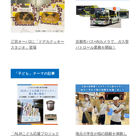
三宮オーパ2に「ドデカクッキー
京都市バス×AIカメラで、ガス管
スタジオ」登場
パトロール業務を開始！
「子ども」テーマの記事
「ALIAこども応援プロジェク
地元小学生が稲の脱穀を体験し