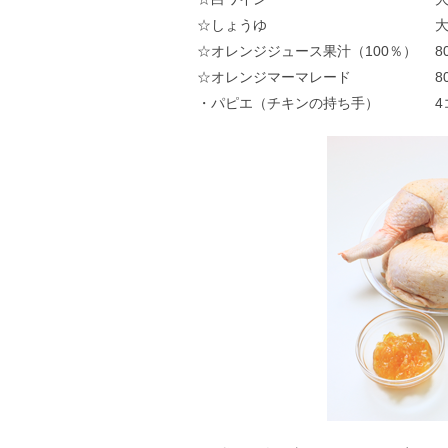
☆しょうゆ 大さ
☆オレンジジュース果汁（100％） 80
☆オレンジマーマレード 80
・パピエ（チキンの持ち手） 4コ