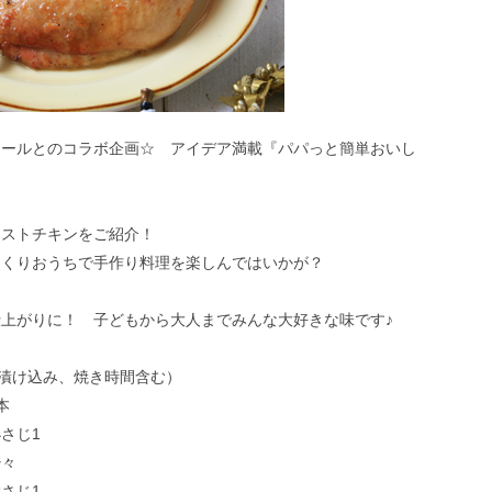
クールとのコラボ企画☆ アイデア満載『パパっと簡単おいし
ーストチキンをご紹介！
っくりおうちで手作り料理を楽しんではいかが？
上がりに！ 子どもから大人までみんな大好きな味です♪
（漬け込み、焼き時間含む）
本
1
々
じ1