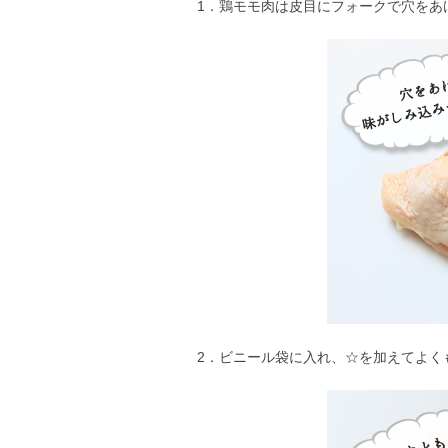
1．鶏モモ肉は皮目にフォークで穴をあ
2．ビニール袋に入れ、☆を加えてよく