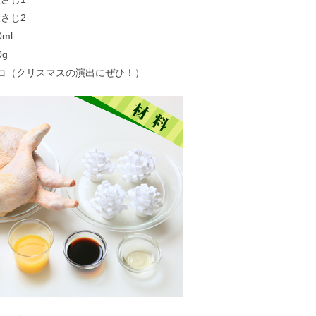
じ2
ml
g
（クリスマスの演出にぜひ！）