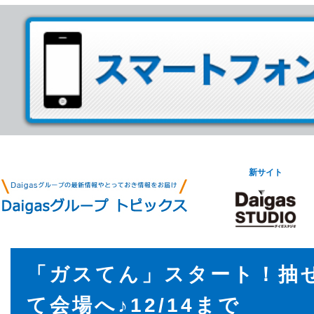
新サイト
「ガスてん」スタート！抽
て会場へ♪12/14まで