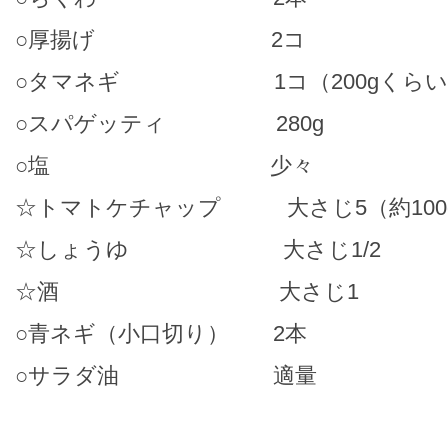
○厚揚げ 2コ
○タマネギ 1コ（200gくらい
○スパゲッティ 280g
○塩 少々
☆トマトケチャップ 大さじ5（約100
☆しょうゆ 大さじ1/2
☆酒 大さじ1
○青ネギ（小口切り） 2本
○サラダ油 適量