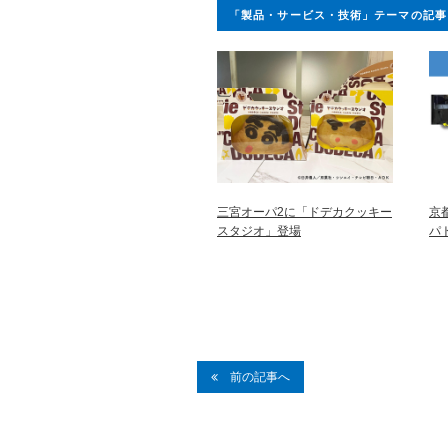
「製品・サービス・技術」テーマの記事
三宮オーパ2に「ドデカクッキー
京
スタジオ」登場
パ
前の記事へ