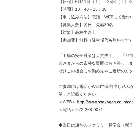
【日程】6月11日（土）・25日（土）
【時間】13：40～15：30
【申し込み方法】電話・WEBにて受付
【募集人数】各日、先着30名
【対象】高校生以上
【参加費】無料（駐車場代も無料です
「工場の安全対策は大丈夫？」、「都
皆さまからの素朴な疑問にもお答えし
ぜひこの機会にお勤め先やご近所の方
ご参加には電話かWEBで事前申し込み
望」と記載ください）
＜WEB＞
http://www.osakagas.co.jp/co
＜電話＞ 072-268-0071
◆当日は通常のファミリー見学会（親