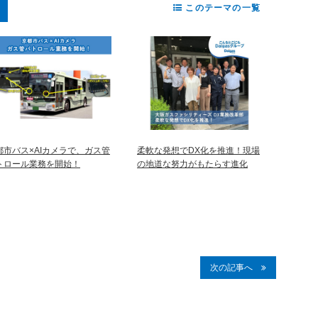
このテーマの一覧
都市バス×AIカメラで、ガス管
柔軟な発想でDX化を推進！現場
トロール業務を開始！
の地道な努力がもたらす進化
次の記事へ