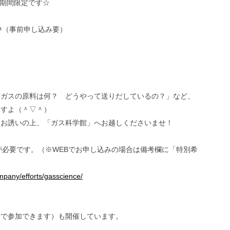
☆期間限定です☆
中（事前申し込み要）
）
市ガスの原料は何？ どうやって送りだしているの？」など、
ますよ（＾▽＾）
をお誘いの上、「ガス科学館」へお越しくださいませ！
が必要です。（※WEBでお申し込みの場合は備考欄に「特別希
mpany/efforts/gasscience/
子で参加できます）も開催しています。