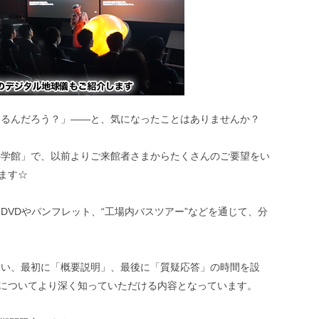
いるんだろう？」――と、気になったことはありませんか？
科学館」で、以前よりご来館者さまからたくさんのご要望をい
ます☆
DVDやパンフレット、“工場内バスツアー”などを通じて、分
違い、最初に「概要説明」、最後に「質疑応答」の時間を設
程についてより深く知っていただける内容となっています。