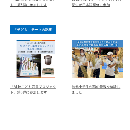
ト」第6弾に参加します
院生が日本語研修に参加
「子ども」テーマの記事
「ALIAこども応援プロジェク
地元小学生が稲の脱穀を体験し
ト」第6弾に参加します
ました