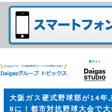
新サイト
大阪ガス硬式野球部が14年
8に！都市対抗野球大会で大