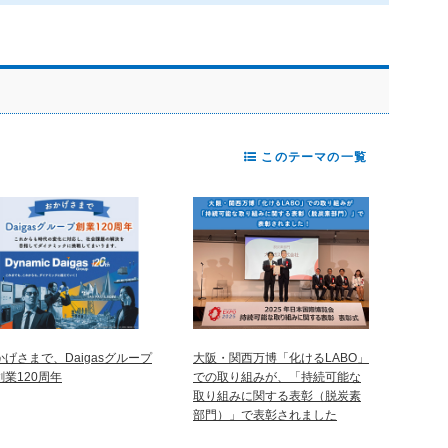
このテーマの一覧
かげさまで、Daigasグループ
大阪・関西万博「化けるLABO」
創業120周年
での取り組みが、「持続可能な
取り組みに関する表彰（脱炭素
部門）」で表彰されました