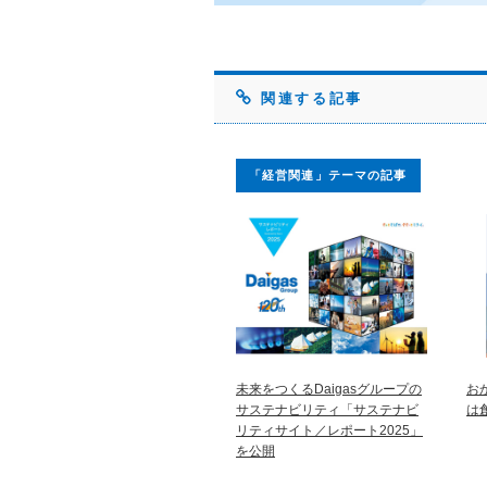
関連する記事
「経営関連」テーマの記事
未来をつくるDaigasグループの
お
サステナビリティ「サステナビ
は
リティサイト／レポート2025」
を公開