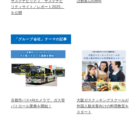
サステナビリティ「サステナビ
は創業120周年
リティサイト／レポート2025」
を公開
「グループ会社」テーマの記事
京都市バス×AIカメラで、ガス管
大阪ガスクッキングスクールが
パトロール業務を開始！
外国人観光客向けの料理教室を
スタート