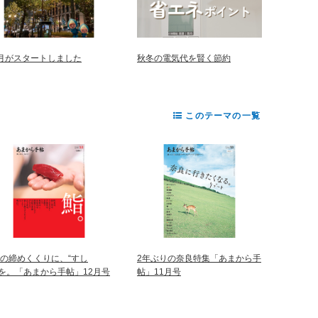
2月がスタートしました
秋冬の電気代を賢く節約
このテーマの一覧
年の締めくくりに、“すし
2年ぶりの奈良特集「あまから手
”を。「あまから手帖」12月号
帖」11月号