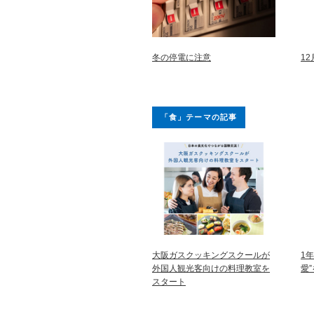
冬の停電に注意
1
「食」テーマの記事
大阪ガスクッキングスクールが
1
外国人観光客向けの料理教室を
愛
スタート