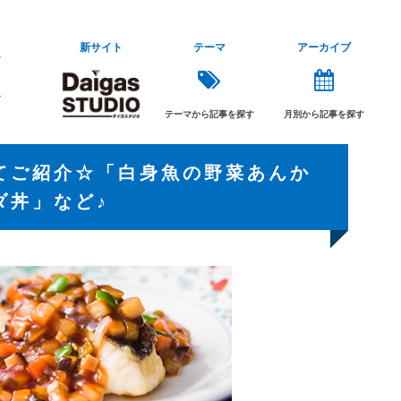
新サイト
テーマ
アーカイブ
テーマから記事を探す
月別から記事を探す
てご紹介☆「白身魚の野菜あんか
ダ丼」など♪