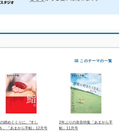
このテーマの一覧
年の締めくくりに、“すし
2年ぶりの奈良特集「あまから手
”を。「あまから手帖」12月号
帖」11月号