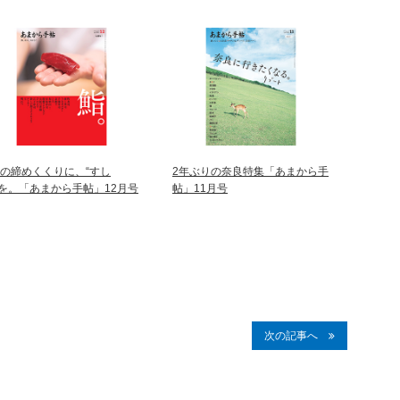
年の締めくくりに、“すし
2年ぶりの奈良特集「あまから手
”を。「あまから手帖」12月号
帖」11月号
次の記事へ