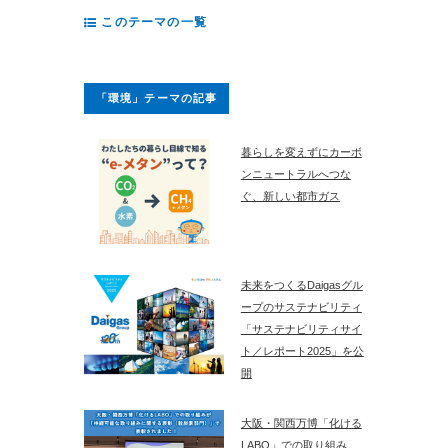
このテーマの一覧
「環境」テーマの記事
暮らしを変えずにカーボ
ンニュートラルへつな
ぐ、新しい都市ガス
未来をつくるDaigasグル
ープのサステナビリティ
「サステナビリティサイ
ト／レポート2025」を公
開
大阪・関西万博「化ける
LABO」での取り組み