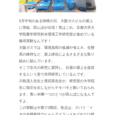
5月中旬のある快晴の日、大阪ガスビルの屋上
に突如、田んぼが出現！実はこれ、京都大学大
学院農学研究科水環境工学研究室が進めている
栽培実験なんです！
大阪ガスでは、環境負荷の低減や省エネ、生態
系の維持など、屋上緑化によるさまざまな取り
組みに励んでいます。
そこで京大の研究に賛同し、社屋の屋上を提供
するという形で共同研究しているんです。
川島茂人先生と濱武英先生が、研究室の大学院
生に指示を出しながらテキパキと動いておられ
ます。青い水槽一つひとつが田んぼになるんで
すよ。
この実験は今期で3期目。焦点は、ズバリ「イ
ネの水耕栽培でヒートアイランドをどれだけ緩