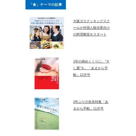
「食」テーマの記事
大阪ガスクッキングスク
ールが外国人観光客向け
の料理教室をスタート
1年の締めくくりに、“す
し愛”を。「あまから手
帖」12月号
2年ぶりの奈良特集「あ
まから手帖」11月号