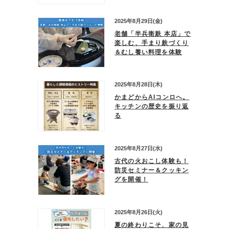
2025年8月29日(金)
老舗「半兵衛麸 本店」で
楽しむ、手まり麸づくり
＆むし養い料理を体験
2025年8月28日(木)
かまどからAIコンロへ。
キッチンの歴史を振り返
る
2025年8月27日(水)
古代の火おこし体験も！
防災セミナー＆クッキン
グを開催！
2025年8月26日(火)
夏の終わりこそ、家の見