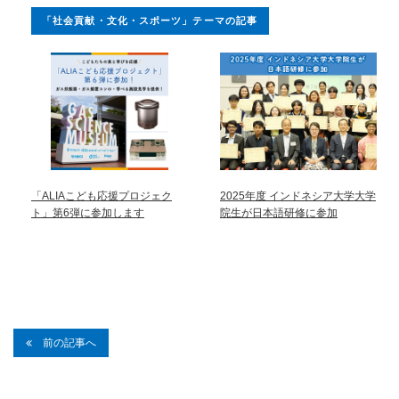
「社会貢献・文化・スポーツ」テーマの記事
「ALIAこども応援プロジェク
2025年度 インドネシア大学大学
ト」第6弾に参加します
院生が日本語研修に参加
前の記事へ