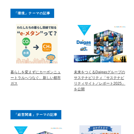
「環境」テーマの記事
暮らしを変えずにカーボンニュ
未来をつくるDaigasグループの
ートラルへつなぐ、新しい都市
サステナビリティ「サステナビ
ガス
リティサイト／レポート2025」
を公開
「経営関連」テーマの記事