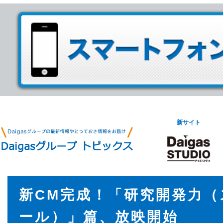
新サイト
新CM完成！「研究開発力（
ール）」篇、放映開始