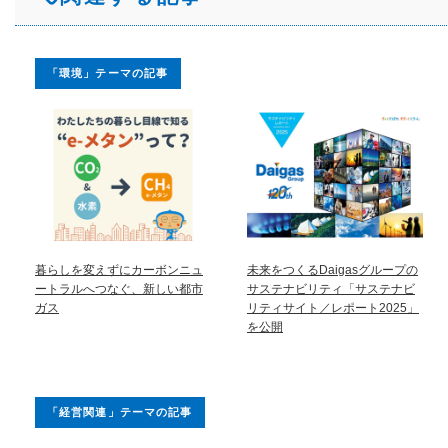
「環境」テーマの記事
暮らしを変えずにカーボンニュ
未来をつくるDaigasグループの
ートラルへつなぐ、新しい都市
サステナビリティ「サステナビ
ガス
リティサイト／レポート2025」
を公開
「経営関連」テーマの記事