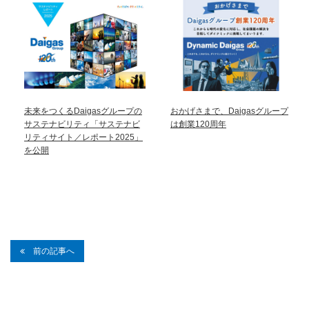
未来をつくるDaigasグループの
おかげさまで、Daigasグループ
サステナビリティ「サステナビ
は創業120周年
リティサイト／レポート2025」
を公開
前の記事へ