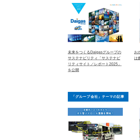
未来をつくるDaigasグループの
お
サステナビリティ「サステナビ
は
リティサイト／レポート2025」
を公開
「グループ会社」テーマの記事