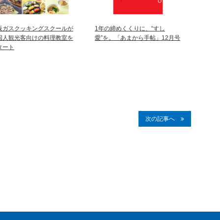
阪ガスクッキングスクールが
1年の締めくくりに、“すし
国人観光客向けの料理教室を
愛”を。「あまから手帖」12月号
タート
次の記事へ