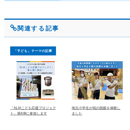
関連する記事
「子ども」テーマの記事
「ALIAこども応援プロジェク
地元小学生が稲の脱穀を体験し
ト」第6弾に参加します
ました