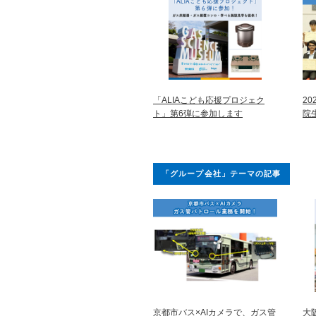
「ALIAこども応援プロジェク
2
ト」第6弾に参加します
院
「グループ会社」テーマの記事
京都市バス×AIカメラで、ガス管
大