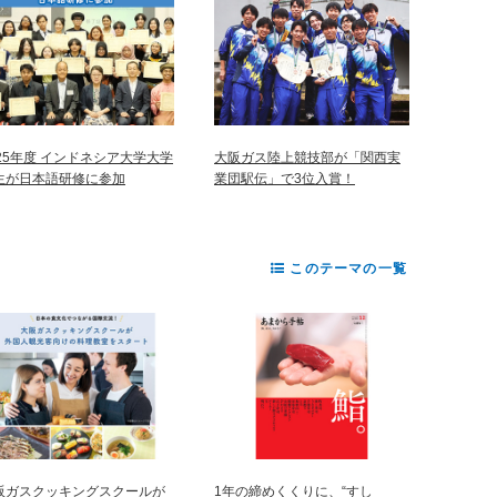
025年度 インドネシア大学大学
大阪ガス陸上競技部が「関西実
生が日本語研修に参加
業団駅伝」で3位入賞！
このテーマの一覧
阪ガスクッキングスクールが
1年の締めくくりに、“すし