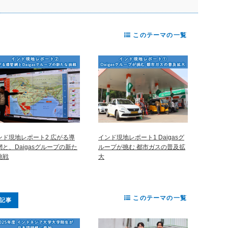
このテーマの一覧
ンド現地レポート2 広がる導
インド現地レポート1 Daigasグ
網と、Daigasグループの新た
ループが挑む 都市ガスの普及拡
挑戦
大
このテーマの一覧
記事