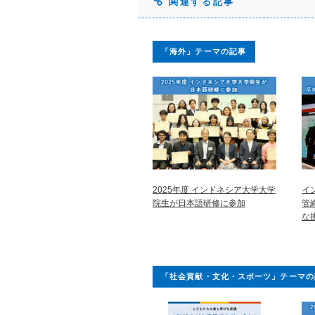
関連する記事
「海外」テーマの記事
2025年度 インドネシア大学大学
イ
院生が日本語研修に参加
管
な
「社会貢献・文化・スポーツ」テーマの