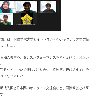
流財団」は、関西学院大学とインドネシアのシャクアラ大学の皆
催しました。
る着物の披露や、ダンスパフォーマンスをきっかけに、お互い
た。
、宗教などについて楽しく語り合い、終始笑い声は絶えずに予
がりとなりました！
も助成先国と日本間のオンライン交流会など、国際親善と相互
ます。